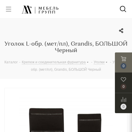
Уголок L-обр. (мет/пл), Grandis, БОЛЬШОЙ
Черный
Каталог
-
Крепеж и соединительная фурнитура
-
Уголки
-
Уголок L-
0
обр. (мет/пл), Grandis, БОЛЬШОЙ Черный
0
0