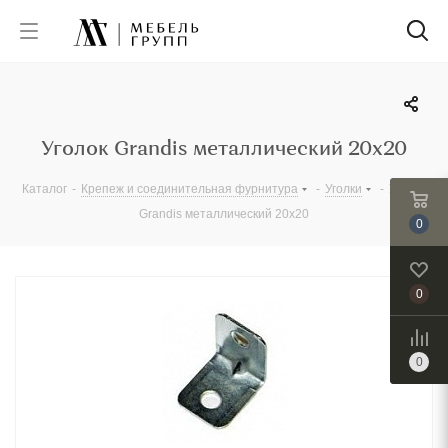
Уголок Grandis металлический 20х20
Каталог
-
Крепеж и соединительная фурнитура
-
Уголки
-
Уголок
Grandis металлический 20х20
0
0
0