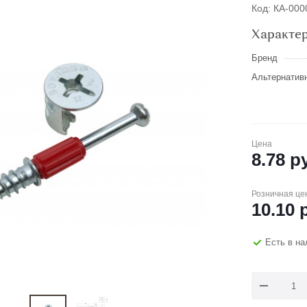
Код: КА-00
Характе
Бренд
Альтернатив
Цена
8.78
ру
Розничная це
10.10
р
Есть в н