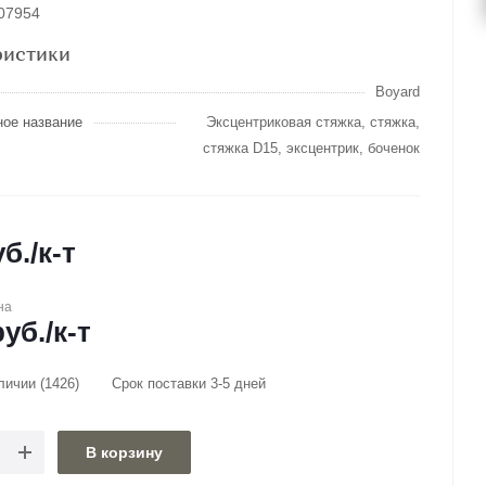
007954
ристики
Boyard
ное название
Эксцентриковая стяжка, стяжка,
стяжка D15, эксцентрик, боченок
б.
/к-т
на
уб.
/к-т
аличии
(1426)
Срок поставки 3-5 дней
В корзину