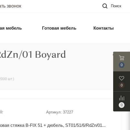
ать звонок
Поиск
ая мебель
Готовая мебель
Контакты
RdZn/01 Boyard
0
2000 шт.)
0
0
Артикул:
37227
вая стяжка B-FIX 51 + дюбель, ST01/51/6/RdZn/01...