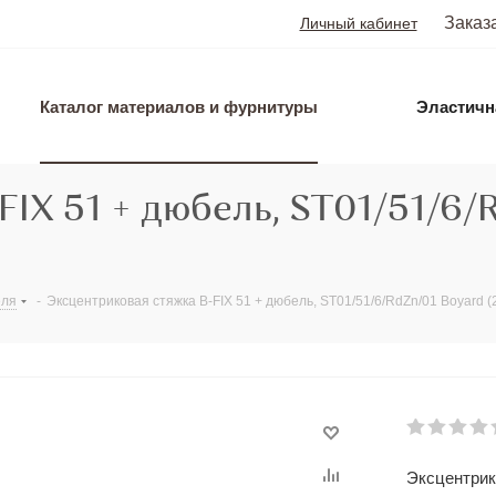
Заказ
Личный кабинет
Каталог материалов и фурнитуры
Эластичн
FIX 51 + дюбель, ST01/51/6/
еля
-
Эксцентриковая стяжка B-FIX 51 + дюбель, ST01/51/6/RdZn/01 Boyard (
Эксцентрико