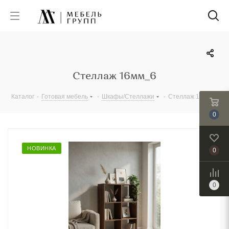
Стеллаж 16мм_6
Каталог
-
Готовая мебель
-
Шкафы/Стеллажи
-
Стеллаж 16мм_6
0
НОВИНКА
0
0