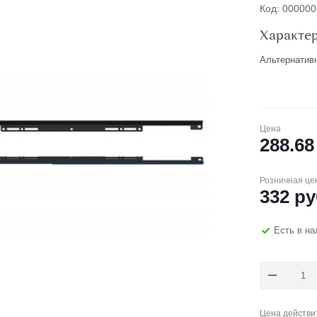
Код: 00000
Характе
Альтернатив
Цена
288.68
Розничная це
332
ру
Есть в н
Цена действит