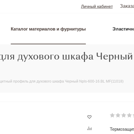
Заказ
Личный кабинет
Каталог материалов и фурнитуры
Эластичн
ля духового шкафа Черный 
итный профиль для духового шкафа Черный Npls-600-16.BL MF(11018)
Термозащит