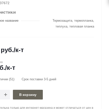
037672
ристики
ное название
Термозащита, термопланка,
теплуха, тепловая планка
руб.
/к-т
на
б.
/к-т
аличии
(51)
Срок поставки 3-5 дней
В корзину
ельна только для интернет-магазина и может отличаться от цен в