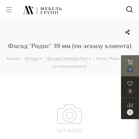
Фасад "Родос" 19 мм (по эскизу клиента)
Каталог
-
Фасады
-
Фасады Премиум Люкс
-
Фасад "Родос" 19 мм
(по эскизу клиента)
0
0
0