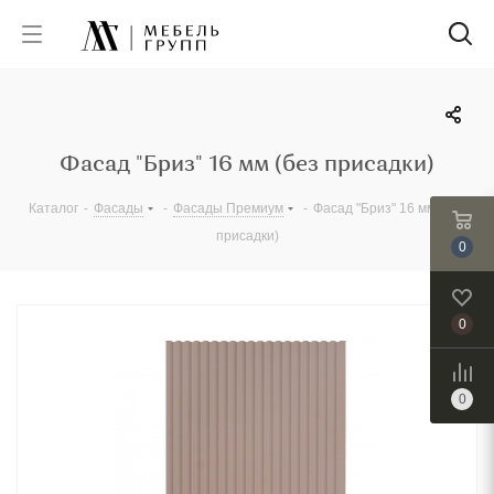
Фасад "Бриз" 16 мм (без присадки)
Каталог
-
Фасады
-
Фасады Премиум
-
Фасад "Бриз" 16 мм (без
присадки)
0
0
0