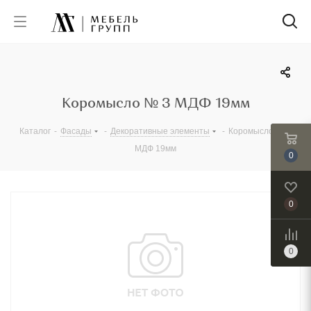
Коромысло № 3 МДФ 19мм
Каталог
-
Фасады
-
Декоративные элементы
-
Коромысло № 3
МДФ 19мм
0
0
0