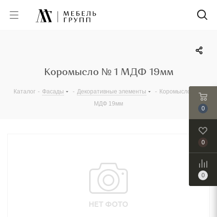
Коромысло № 1 МДФ 19мм
Каталог
-
Фасады
-
Декоративные элементы
-
Коромысло № 1
МДФ 19мм
0
0
0