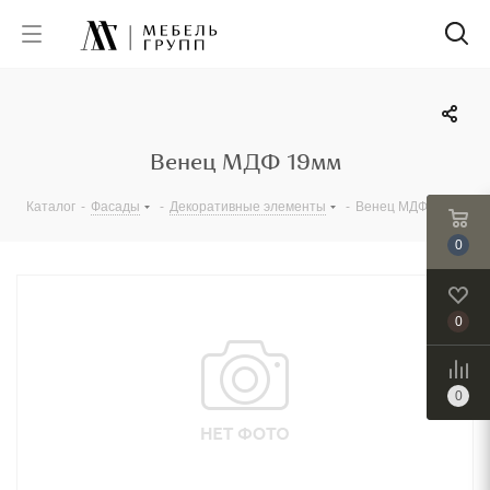
Венец МДФ 19мм
Каталог
-
Фасады
-
Декоративные элементы
-
Венец МДФ 19мм
0
0
0