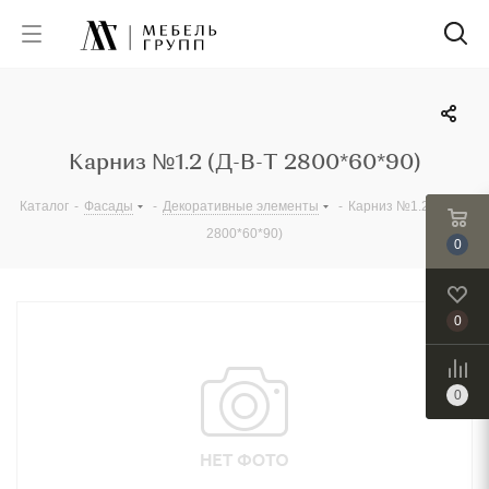
Карниз №1.2 (Д-В-Т 2800*60*90)
Каталог
-
Фасады
-
Декоративные элементы
-
Карниз №1.2 (Д-В-Т
2800*60*90)
0
0
0