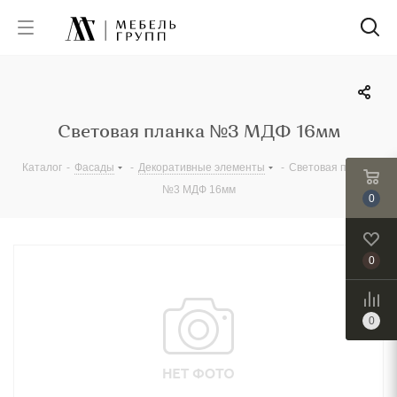
Световая планка №3 МДФ 16мм
Каталог
-
Фасады
-
Декоративные элементы
-
Световая планка
№3 МДФ 16мм
0
0
0