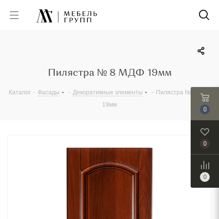
Пилястра № 8 МДФ 19мм
Каталог
-
Фасады
-
Декоративные элементы
-
Пилястра № 8 МДФ
19мм
0
0
0