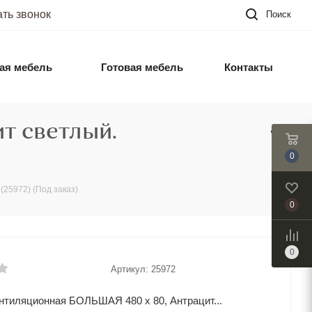
ать звонок
Поиск
ая мебель
Готовая мебель
Контакты
т светлый.
0
25972) (Под заказ)
0
0
Артикул:
25972
нтиляционная БОЛЬШАЯ 480 х 80, Антрацит...