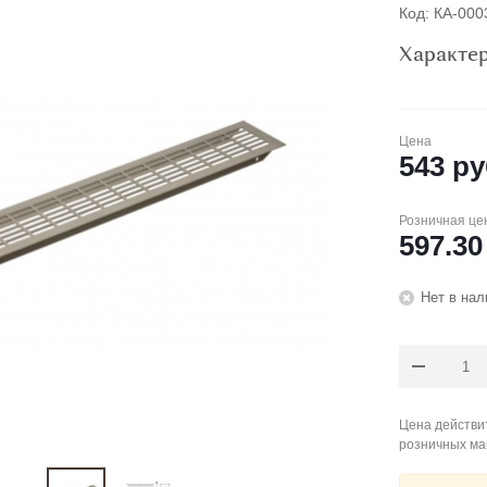
Код: КА-00
Характе
Цена
543
ру
Розничная це
597.30
Нет в нал
Цена действит
розничных ма