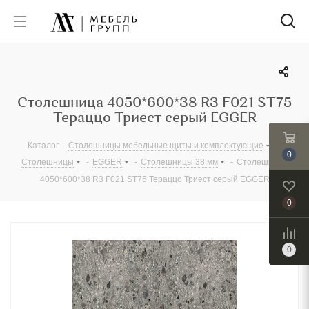
Столешница 4050*600*38 R3 F021 ST75
Тераццо Триест серый EGGER
Каталог
-
Столешницы мебельные щиты и комплектующие
-
0
Столешницы
-
EGGER
-
Столешницы 38 мм
-
Столешница
4050*600*38 R3 F021 ST75 Тераццо Триест серый EGGER
0
0