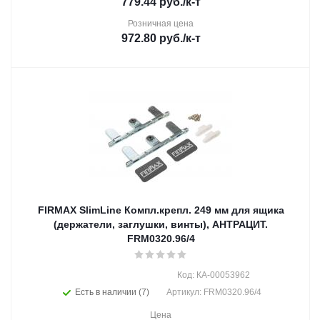
779.44
руб.
/к-т
Розничная цена
972.80
руб.
/к-т
FIRMAX SlimLine Компл.крепл. 249 мм для ящика
(держатели, заглушки, винты), АНТРАЦИТ.
FRM0320.96/4
Код: КА-00053962
Есть в наличии (7)
Артикул: FRM0320.96/4
Цена