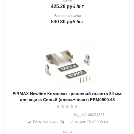
Цена
425.28
руб.
/к-т
Розничная цена
530.80
руб.
/к-т
FIRMAX Newline Комплект креплений высота 84 мм.
для ящика Серый (алюм.+пласт) FRM0900.43
Код: КА-00034581
Есть в наличии (5)
Артикул: FRM0900.43
Цена