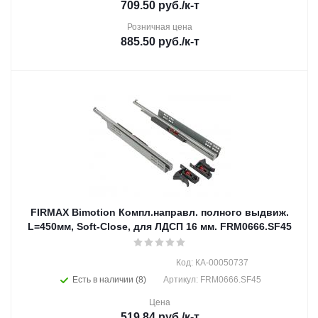
709.50
руб.
/к-т
Розничная цена
885.50
руб.
/к-т
FIRMAX Bimotion Компл.направл. полного выдвиж.
L=450мм, Soft-Close, для ЛДСП 16 мм. FRM0666.SF45
Код: КА-00050737
Есть в наличии (8)
Артикул: FRM0666.SF45
Цена
519.84
руб.
/к-т