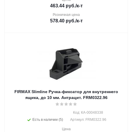
463.44
руб.
/к-т
Розничная цена
578.40
руб.
/к-т
FIRMAX Slimline Ручка-фиксатор для внутреннего
ящика, до 10 мм. Антрацит. FRM0322.96
Код: КА-00048338
Есть в наличии (5)
Артикул: FRM0322.96
Цена