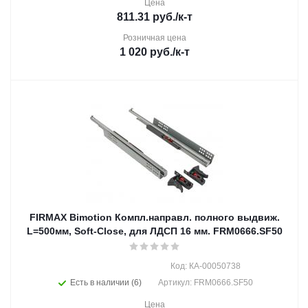
Цена
811.31
руб.
/к-т
Розничная цена
1 020
руб.
/к-т
FIRMAX Bimotion Компл.направл. полного выдвиж.
L=500мм, Soft-Close, для ЛДСП 16 мм. FRM0666.SF50
Код: КА-00050738
Есть в наличии (6)
Артикул: FRM0666.SF50
Цена