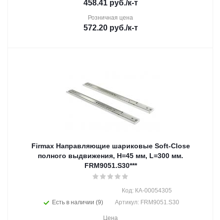
458.41
руб.
/к-т
Розничная цена
572.20
руб.
/к-т
Firmax Направляющие шариковые Soft-Close
полного выдвижения, H=45 мм, L=300 мм.
FRM9051.S30***
Код: КА-00054305
Есть в наличии (9)
Артикул: FRM9051.S30
Цена