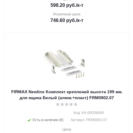
598.20
руб.
/к-т
Розничная цена
746.60
руб.
/к-т
FIRMAX Newline Комплект креплений высота 199 мм.
для ящика Белый (алюм.+пласт) FRM0902.07
Код: КА-00036690
Есть в наличии (6)
Артикул: FRM0902.07
Цена