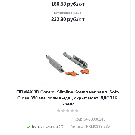
186.58
руб.
/к-т
Розничная цена
232.90
руб.
/к-т
FIRMAX 3D Control Slimline Компл.направл. Soft-
Close 350 мм. полн.выдв., скрыт.монт. ЛДСП16.
+крепл.
Код: КА-00036243
Есть в наличии (7)
Артикул: FRM0333.S35