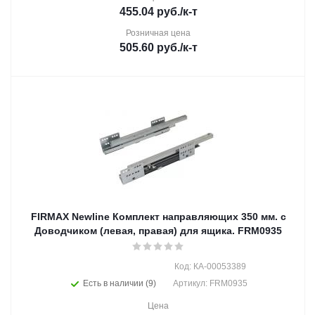
455.04
руб.
/к-т
Розничная цена
505.60
руб.
/к-т
FIRMAX Newline Комплект направляющих 350 мм. с
Доводчиком (левая, правая) для ящика. FRM0935
Код: КА-00053389
Есть в наличии (9)
Артикул: FRM0935
Цена