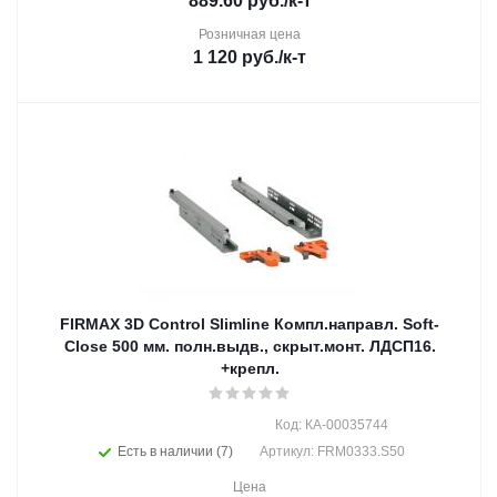
889.60
руб.
/к-т
Розничная цена
1 120
руб.
/к-т
FIRMAX 3D Control Slimline Компл.направл. Soft-
Close 500 мм. полн.выдв., скрыт.монт. ЛДСП16.
+крепл.
Код: КА-00035744
Есть в наличии (7)
Артикул: FRM0333.S50
Цена