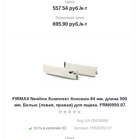
Цена
557.54
руб.
/к-т
Розничная цена
695.90
руб.
/к-т
FIRMAX Newline Комплект боковин 84 мм. длина 500
мм. Белые (левая, правая) для ящика. FRM0950.07
Код: КА-00036688
Есть в наличии (6)
Артикул: FRM0950.07
Цена