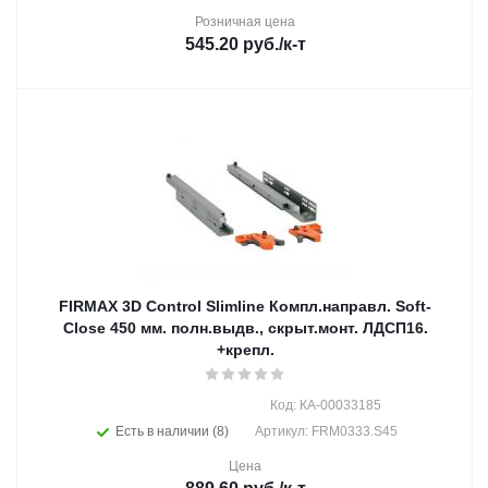
Розничная цена
545.20
руб.
/к-т
FIRMAX 3D Control Slimline Компл.направл. Soft-
Close 450 мм. полн.выдв., скрыт.монт. ЛДСП16.
+крепл.
Код: КА-00033185
Есть в наличии (8)
Артикул: FRM0333.S45
Цена