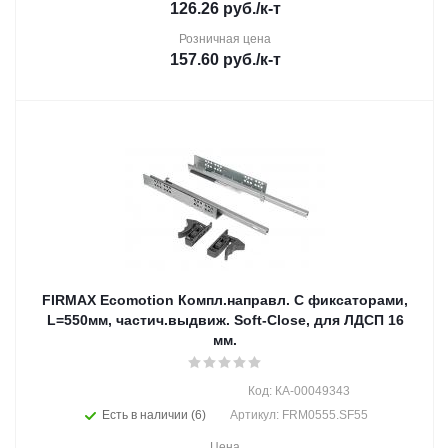
126.26
руб.
/к-т
Розничная цена
157.60
руб.
/к-т
FIRMAX Ecomotion Компл.направл. С фиксаторами,
L=550мм, частич.выдвиж. Soft-Close, для ЛДСП 16
мм.
Код: КА-00049343
Есть в наличии (6)
Артикул: FRM0555.SF55
Цена