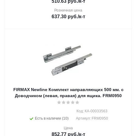
510.63
руб.
/к-т
Розничная цена
637.30
руб.
/к-т
FIRMAX Newline Комплект направляющих 500 мм. с
Доводчиком (левая, правая) для ящика. FRM0950
Код: КА-00033563
Есть в наличии (10)
Артикул: FRM0950
Цена
852.77
руб.
/к-т