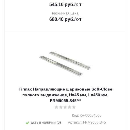
545.16
руб.
/к-т
Розничная цена
680.40
руб.
/к-т
Firmax Направляющие шариковые Soft-Close
полного выдвижения, H=45 мм, L=450 мм.
FRM9055.S45***
Код: КА-00054505
Есть в наличии (6)
Артикул: FRM9055.S45