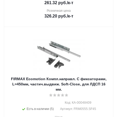
261.32
руб.
/к-т
Розничная цена
326.20
руб.
/к-т
FIRMAX Ecomotion Компл.направл. С фиксаторами,
L=450мм, частич.выдвиж. Soft-Close, для ЛДСП 16
мм.
Код: КА-00048409
Есть в наличии (5)
Артикул: FRM0555.SF45