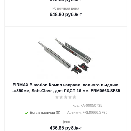
Розничная цена
648.80
руб.
/к-т
FIRMAX Bimotion Компл.направл. полного выдвиж.
L=350мм, Soft-Close, для ЛДСП 16 мм. FRM0666.SF35
Код: КА-00050735
Есть в наличии (8)
Артикул: FRM0666.SF35
Цена
436.85
руб.
/к-т