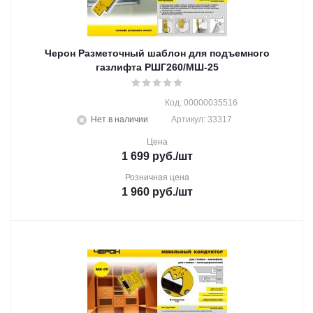
Черон Разметочный шаблон для подъемного
газлифта РШГ260/МШ-25
Код: 00000035516
Нет в наличии
Артикул: 33317
Цена
1 699
руб.
/шт
Розничная цена
1 960
руб.
/шт