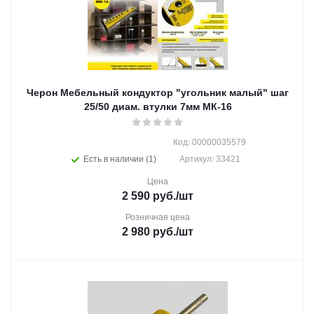
Черон Мебельный кондуктор "угольник малый" шаг
25/50 диам. втулки 7мм МК-16
Код: 00000035579
Есть в наличии (1)
Артикул: 33421
Цена
2 590
руб.
/шт
Розничная цена
2 980
руб.
/шт