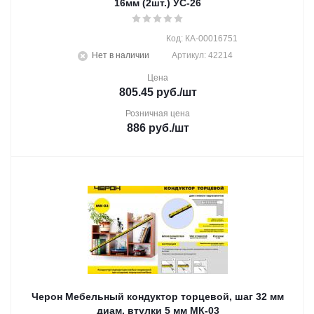
16мм (2шт.) УС-26
Код: КА-00016751
Нет в наличии
Артикул: 42214
Цена
805.45
руб.
/шт
Розничная цена
886
руб.
/шт
Черон Мебельный кондуктор торцевой, шаг 32 мм
диам. втулки 5 мм МК-03