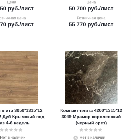
Цена
Цена
150
руб.
/лист
50 700
руб.
/лист
озничная цена
Розничная цена
770
руб.
/лист
55 770
руб.
/лист
плита 3050*1315*12
Компакт-плита 4200*1315*12
2 Дуб Крымский под
3049 Мрамор королевский
аз 4-6 недель
(черный срез)
Нет в наличии
Нет в наличии