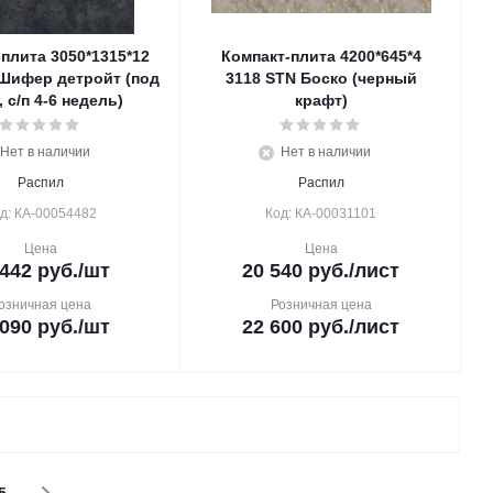
плита 3050*1315*12
Компакт-плита 4200*645*4
 Шифер детройт (под
3118 STN Боско (черный
, с/п 4-6 недель)
крафт)
Нет в наличии
Нет в наличии
Распил
Распил
д: КА-00054482
Код: КА-00031101
Цена
Цена
 442
руб.
/шт
20 540
руб.
/лист
озничная цена
Розничная цена
 090
руб.
/шт
22 600
руб.
/лист