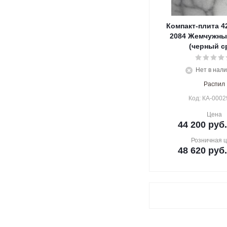
Компакт-плита 4
2084 Жемчужны
(черный с
Нет в нал
Распил
Код: КА-0002
Цена
44 200
руб.
Розничная 
48 620
руб.