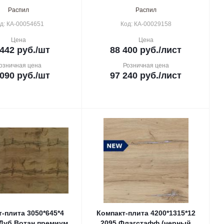
Распил
Распил
д: КА-00054651
Код: КА-00029158
Цена
Цена
 442
руб.
/шт
88 400
руб.
/лист
озничная цена
Розничная цена
 090
руб.
/шт
97 240
руб.
/лист
-плита 3050*645*4
Компакт-плита 4200*1315*12
 Дуб Вотан премиум
2095 Флагстафф (черный