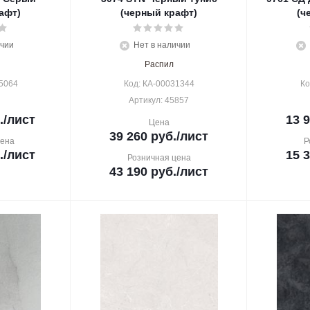
афт)
(черный крафт)
(ч
ичии
Нет в наличии
Распил
5064
Код: КА-00031344
Ко
Артикул: 45857
.
/лист
13 
Цена
39 260
руб.
/лист
цена
Р
.
/лист
15 
Розничная цена
43 190
руб.
/лист