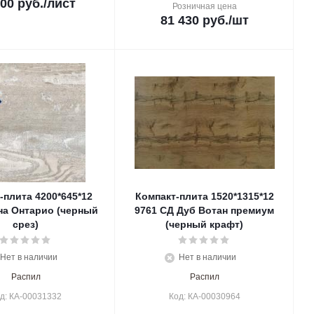
800
руб.
/лист
Розничная цена
81 430
руб.
/шт
-плита 4200*645*12
Компакт-плита 1520*1315*12
на Онтарио (черный
9761 СД Дуб Вотан премиум
срез)
(черный крафт)
Нет в наличии
Нет в наличии
Распил
Распил
д: КА-00031332
Код: КА-00030964