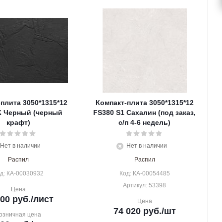
плита 3050*1315*12
Компакт-плита 3050*1315*12
К Черный (черный
FS380 S1 Сахалин (под заказ,
крафт)
с/п 4-6 недель)
Нет в наличии
Нет в наличии
Распил
Распил
д: КА-00030932
Код: КА-00054485
Артикул: 53398
Цена
000
руб.
/лист
Цена
74 020
руб.
/шт
озничная цена