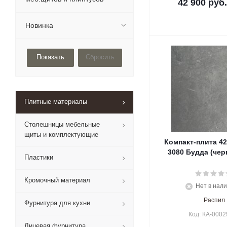
42 900
руб.
Новинка
Сбросить
Плитные материалы
Столешницы мебельные
щиты и комплектующие
Компакт-плита 42
3080 Будда (чер
Пластики
Кромочный материал
Нет в нал
Распил
Фурнитура для кухни
Код: КА-0002
Лицевая фурнитура