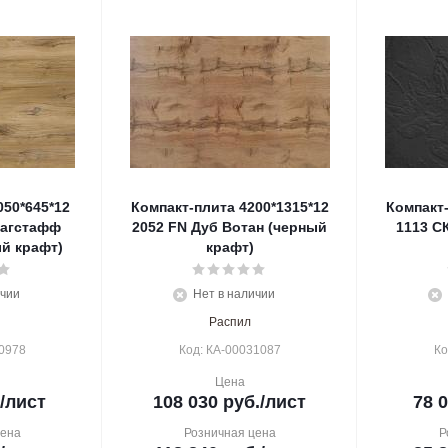
050*645*12
Компакт-плита 4200*1315*12
Компакт-
лагстафф
2052 FN Дуб Вотан (черный
1113 С
й крафт)
крафт)
ичии
Нет в наличии
Распил
0978
Код: КА-00031087
Ко
Цена
/лист
108 030
руб.
/лист
78 
цена
Розничная цена
Р