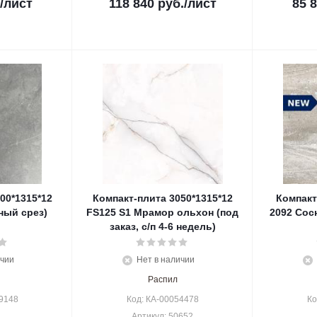
/лист
118 840
руб.
/лист
85 
00*1315*12
Компакт-плита 3050*1315*12
Компакт
ный срез)
FS125 S1 Мрамор ольхон (под
2092 Сос
заказ, с/п 4-6 недель)
ичии
Нет в наличии
Распил
9148
Код: КА-00054478
Ко
Артикул: 50652