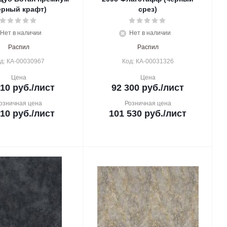
ерный крафт)
срез)
Нет в наличии
Нет в наличии
Распил
Распил
д: КА-00030967
Код: КА-00031326
Цена
Цена
910
руб.
/лист
92 300
руб.
/лист
озничная цена
Розничная цена
310
руб.
/лист
101 530
руб.
/лист