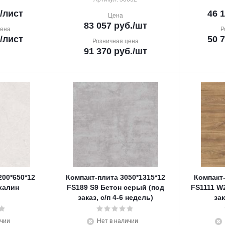
/лист
46 
Цена
83 057
руб.
/шт
цена
Р
/лист
50 
Розничная цена
91 370
руб.
/шт
200*650*12
Компакт-плита 3050*1315*12
Компакт-
халин
FS189 S9 Бетон серый (под
FS1111 W
заказ, с/п 4-6 недель)
зак
ичии
Нет в наличии