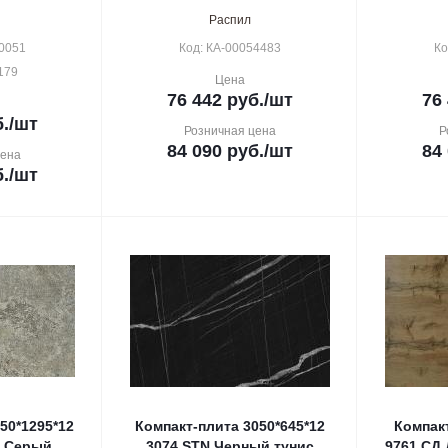
Распил
0051
Код: КА-00054483
Ко
179
Цена
76 442
руб.
/шт
76
.
/шт
Розничная цена
Р
84 090
руб.
/шт
84
цена
.
/шт
50*1295*12
Компакт-плита 3050*645*12
Компакт
н Серый
3074 STN Черный тунис
9761 СД