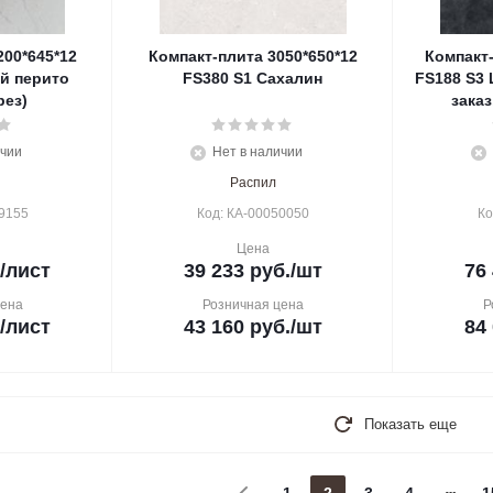
200*645*12
Компакт-плита 3050*650*12
Компакт-
й перито
FS380 S1 Сахалин
FS188 S3
рез)
заказ
ичии
Нет в наличии
Распил
9155
Код: КА-00050050
Ко
Цена
/лист
39 233
руб.
/шт
76
цена
Розничная цена
Р
/лист
43 160
руб.
/шт
84
Показать еще