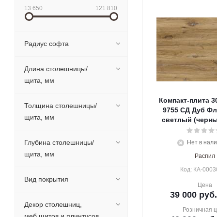
13 650
121 810
Радиус софта
Длина столешницы/
щита, мм
Компакт-плита 3
Толщина столешницы/
9755 СД Дуб Ф
щита, мм
светлый (черны
Глубина столешницы/
Нет в нал
щита, мм
Распил
Код: КА-0003
Вид покрытия
Цена
39 000
руб.
Декор столешниц,
Розничная 
меб.щитов и плинтусов