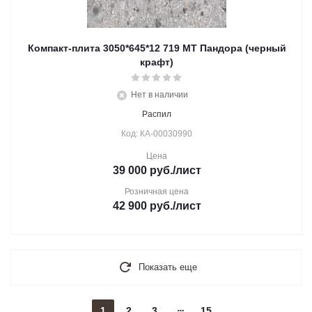
Компакт-плита 3050*645*12 719 МТ Пандора (черный
крафт)
Нет в наличии
Распил
Код: КА-00030990
Цена
39 000
руб.
/лист
Розничная цена
42 900
руб.
/лист
Показать еще
1
2
3
15