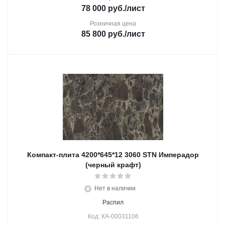
78 000
руб.
/лист
Розничная цена
85 800
руб.
/лист
Компакт-плита 4200*645*12 3060 STN Имперадор
(черный крафт)
Нет в наличии
Распил
Код: КА-00031106