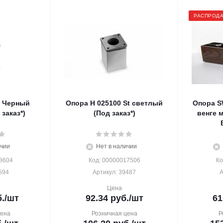
РАСПРОД
0 Черный
Опора H 025100 St светлый
Опора S
заказ*)
(Под заказ*)
венге 
ичии
Нет в наличии
8604
Код: 00000017506
Ко
594
Артикул: 39487
А
Цена
.
/шт
92.34
руб.
/шт
61
цена
Розничная цена
Р