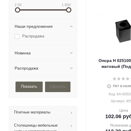
2.50
1 850
Наши предложения
Распродажа
Новинка
Опора H 02510
матовый (Под 
Распродажа
Нет в нал
Сбросить
Код: КА-0002
Артикул: 45
Цена
Плитные материалы
102.06
руб
Столешницы мебельные
Розничная 