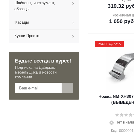
Цена
Шаблоны, инструмент,
319.32
руб
образцы
Розничная 
1 050
руб
Фасады
Кухни Просто
РАСПРОДАЖА
Будьте всегда в курсе!
Подписка на Дайджест
мебельщика и новости
компании
Ножка NM-XH307
(ВЫВЕДЕН
Нет в нал
Код: 000000