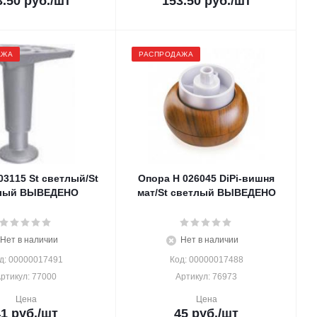
3.50
руб.
/шт
153.50
руб.
/шт
АЖА
РАСПРОДАЖА
03115 St светлый/St
Опора H 026045 DiPi-вишня
лый ВЫВЕДЕНО
мат/St светлый ВЫВЕДЕНО
Нет в наличии
Нет в наличии
д: 00000017491
Код: 00000017488
ртикул: 77000
Артикул: 76973
Цена
Цена
41
руб.
/шт
45
руб.
/шт