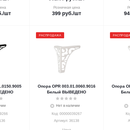
цена
Розничная цена
Р
.
/шт
399
руб.
/шт
94
РАСПРОДАЖА
РАСПРОД
.0150.9005
Опора OPR 003.01.0060.9016
Опора OP
ЕДЕНО
Белый ВЫВЕДЕНО
Бел
ичии
Нет в наличии
39266
Код: 00000039267
Ко
136
Артикул: 36138
А