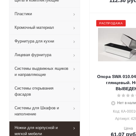
112.30
руб
щиты и комплектующие
Пластики
РАСПРОДАЖА
Кромочный материал
Фурнитура для кухни
Лицевая фурнитура
Системы выдвижных ящиков
и направляющие
Опора SWA 010.04
глянцевый. Н
Системы открывания
ВЫВЕДЕ
фасадов
Нет в нал
Системы для Шкафов и
Код: КА-0001
наполнение
Артикул: 42
Ножки для корпусной и
Цена
мягкой мебели
61.07
руб