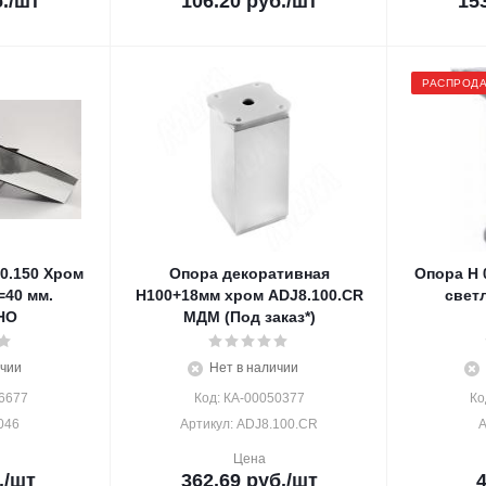
.
/шт
106.20
руб.
/шт
15
РАСПРОД
0.150 Хром
Опора декоративная
Опора H 
=40 мм.
Н100+18мм хром ADJ8.100.CR
свет
НО
МДМ (Под заказ*)
ичии
Нет в наличии
6677
Код: КА-00050377
Ко
046
Артикул: ADJ8.100.CR
А
Цена
.
/шт
362.69
руб.
/шт