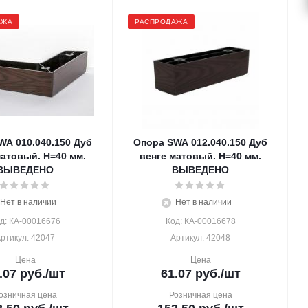
АЖА
РАСПРОДАЖА
WA 010.040.150 Дуб
Опора SWA 012.040.150 Дуб
матовый. Н=40 мм.
венге матовый. Н=40 мм.
ВЫВЕДЕНО
ВЫВЕДЕНО
Нет в наличии
Нет в наличии
д: КА-00016676
Код: КА-00016678
ртикул: 42047
Артикул: 42048
Цена
Цена
.07
руб.
/шт
61.07
руб.
/шт
озничная цена
Розничная цена