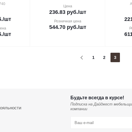
740
А
Цена
236.83
руб.
/шт
.
/шт
22
Розничная цена
544.70
руб.
/шт
цена
Р
.
/шт
61
1
2
3
Будьте всегда в курсе!
Подписка на Дайджест мебельщи
ояльности
компании