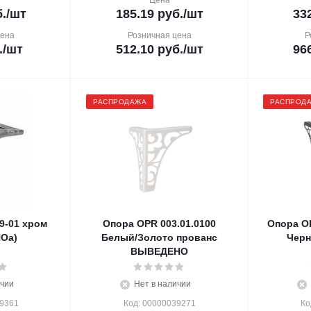
Цена
.
/шт
185.19
руб.
/шт
33
цена
Розничная цена
Р
.
/шт
512.10
руб.
/шт
96
РАСПРОДАЖА
РАСПРОД
9-01 хром
Опора OPR 003.01.0100
Опора OP
Оа)
Белый/Золото прованс
Чер
ВЫВЕДЕНО
ичии
Нет в наличии
19361
Код: 00000039271
Ко