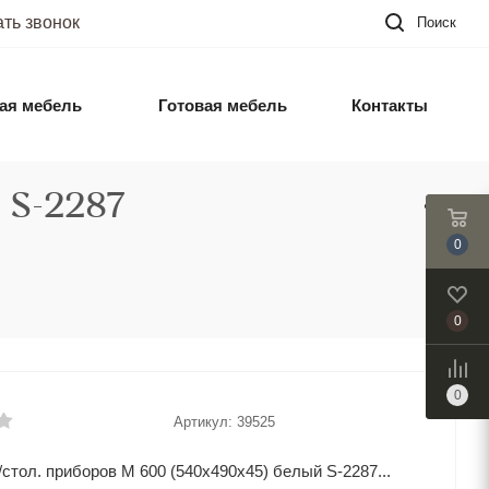
ать звонок
Поиск
ая мебель
Готовая мебель
Контакты
 S-2287
0
0
0
Артикул:
39525
стол. приборов M 600 (540х490х45) белый S-2287...