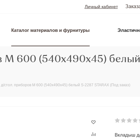
Заказ
Личный кабинет
Каталог материалов и фурнитуры
Эластичн
в M 600 (540х490х45) белый
д/стол. приборов M 600 (540х490х45) белый S-2287 STARAX (Под заказ)
Вкладыш д/