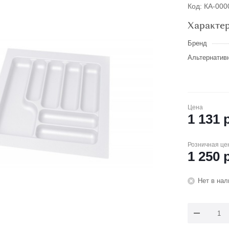
Код: КА-00
Характе
Бренд
Альтернатив
Цена
1 131
р
Розничная це
1 250
р
Нет в нал