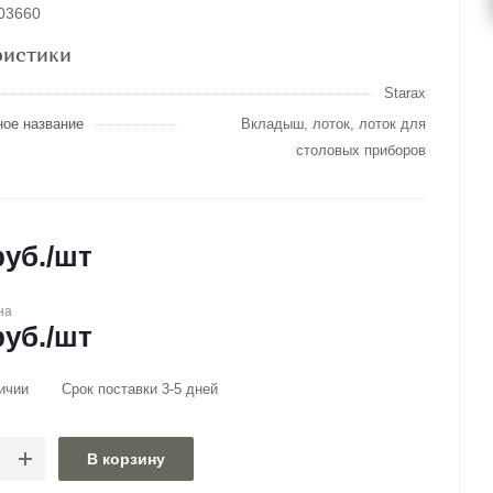
003660
ристики
Starax
ное название
Вкладыш, лоток, лоток для
столовых приборов
уб.
/шт
на
уб.
/шт
ичии
Срок поставки 3-5 дней
В корзину