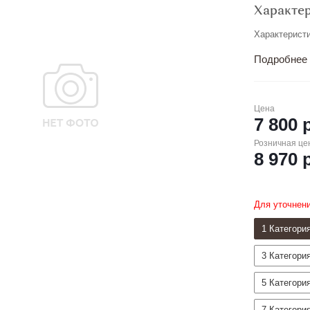
Характе
Характерист
Подробнее
Цена
7 800
р
Розничная це
8 970
р
Для уточнен
1 Категори
3 Категори
5 Категори
7 Категори