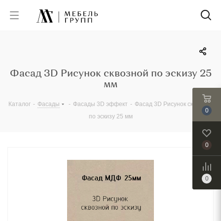
Фасад 3D Рисунок сквозной по эскизу 25
мм
Каталог
-
Фасады
-
Фасады 3D эффект
-
Фасад 3D Рисунок сквозной
0
по эскизу 25 мм
0
0